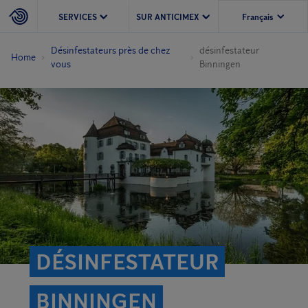
SERVICES
SUR ANTICIMEX
Désinfestateurs près de chez
désinfestateur
Home
vous
Binningen
DÉSINFESTATEUR
BINNINGEN