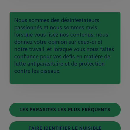
Nous sommes des désinfestateurs
passionnés et nous sommes ravis
lorsque vous lisez nos contenus, nous
donnez votre opinion sur ceux-ci et
notre travail, et lorsque vous nous faites
confiance pour vos défis en matière de
lutte antiparasitaire et de protection
contre les oiseaux.
LES PARASITES LES PLUS FRÉQUENTS
FAIRE IDENTIFIER LE NUISIBLE