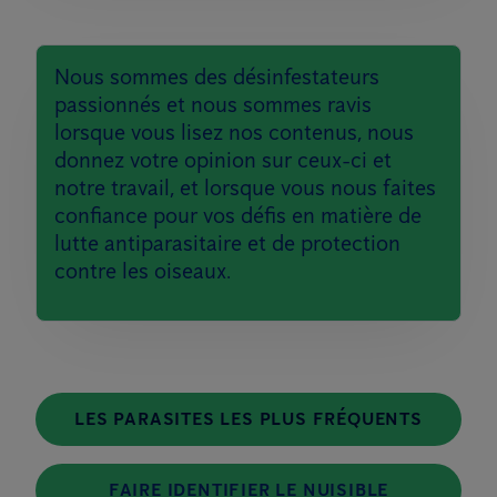
Nous sommes des désinfestateurs
passionnés et nous sommes ravis
lorsque vous lisez nos contenus, nous
donnez votre opinion sur ceux-ci et
notre travail, et lorsque vous nous faites
confiance pour vos défis en matière de
lutte antiparasitaire et de protection
contre les oiseaux.
LES PARASITES LES PLUS FRÉQUENTS
FAIRE IDENTIFIER LE NUISIBLE