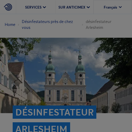
SERVICES
SUR ANTICIMEX
Désinfestateurs près de chez
désinfestateur
Home
vous
Arlesheim
DÉSINFESTATEUR
ARLESHEIM