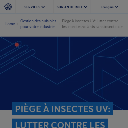
SERVICES
SUR ANTICIMEX
Gestion des nuisibles
Piège à insectes UV: lutter contre
Home
pour votre industrie
les insectes volants sans insecticide
PIÈGE À INSECTES UV:
LUTTER CONTRE LES