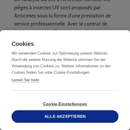
pièges à insectes UV sont proposés par
Anticimex sous la forme d'une prestation de
service professionnelle. Avec le contrat de
service, vous bénéficiez d'une solution sur
mesure, qu'Anticimex entretient et surveille
Cookies
pour vous.
Wir verwenden Cookies zur Optimierung unserer Website.
Durch die weitere Nutzung der Website stimmen Sie der
Verwendung von Cookies zu. Weitere Informationen zu den
Cookies finden Sie unter Cookie-Einstellungen.
Analyse du site
Lernen Sie mehr
NOUS INSPECTONS VOS
ESPACES INTÉRIEURS ET
1
IDENTIFIONS LES
Cookie-Einstellungen
EMPLACEMENTS
OPTIMAUX
ALLE AKZEPTIEREN
058 387 75 50