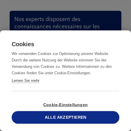
Nos experts disposent des
connaissances nécessaires sur les
différentes espèces de fourmis et des
moyens appropriés pour traiter
Cookies
efficacement une infestation et en
Wir verwenden Cookies zur Optimierung unserer Website.
empêcher toute nouvelle propagation.
Durch die weitere Nutzung der Website stimmen Sie der
Nous sommes là pour vous libérer de ce
Verwendung von Cookies zu. Weitere Informationen zu den
fléau. Contactez-nous.
Cookies finden Sie unter Cookie-Einstellungen.
Lernen Sie mehr
SOLUTION CONTRE LES
FOURMIS IMMÉDIATE
Cookie-Einstellungen
CONTACTEZ-NOUS
ALLE AKZEPTIEREN
058 387 75 50
058 387 75 50