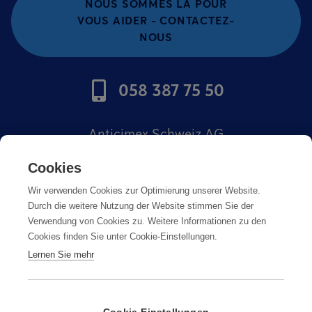
NOUS SOMMES LÀ POUR
VOUS AIDER - CONTACTEZ-
NOUS
058 387 75 50
Anticimex Schweiz AG
Offres d'emploi
Cookies
Wir verwenden Cookies zur Optimierung unserer Website.
Mentions légales
Durch die weitere Nutzung der Website stimmen Sie der
Verwendung von Cookies zu. Weitere Informationen zu den
Cookies finden Sie unter Cookie-Einstellungen.
Lernen Sie mehr
Mentions légales