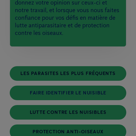
donnez votre opinion sur ceux-ci et
notre travail, et lorsque vous nous faites
confiance pour vos défis en matière de
lutte antiparasitaire et de protection
contre les oiseaux.
LES PARASITES LES PLUS FRÉQUENTS
FAIRE IDENTIFIER LE NUISIBLE
LUTTE CONTRE LES NUISIBLES
PROTECTION ANTI-OISEAUX