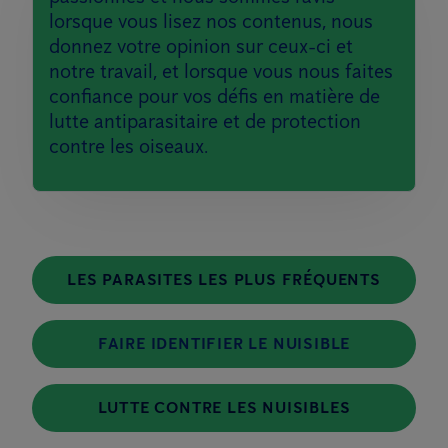
lorsque vous lisez nos contenus, nous
donnez votre opinion sur ceux-ci et
notre travail, et lorsque vous nous faites
confiance pour vos défis en matière de
lutte antiparasitaire et de protection
contre les oiseaux.
LES PARASITES LES PLUS FRÉQUENTS
FAIRE IDENTIFIER LE NUISIBLE
LUTTE CONTRE LES NUISIBLES