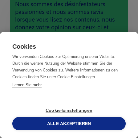
Nous sommes des désinfestateurs
passionnés et nous sommes ravis
lorsque vous lisez nos contenus, nous
donnez votre opinion sur ceux-ci et
notre travail, et lorsque vous nous faites
confiance pour vos défis en matière de
Cookies
lutte antiparasitaire et de protection
Wir verwenden Cookies zur Optimierung unserer Website.
contre les oiseaux.
Durch die weitere Nutzung der Website stimmen Sie der
Verwendung von Cookies zu. Weitere Informationen zu den
Cookies finden Sie unter Cookie-Einstellungen.
Lernen Sie mehr
LES PARASITES LES PLUS FRÉQUENTS
Cookie-Einstellungen
FAIRE IDENTIFIER LE NUISIBLE
ALLE AKZEPTIEREN
058 387 75 50