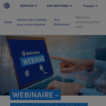
SERVICES
SUR ANTICIMEX
Webinaire -
Gestion des nuisibles
Nos
Home
Anticimex portail
pour votre industrie
Webinaires.
client
WEBINAIRE -