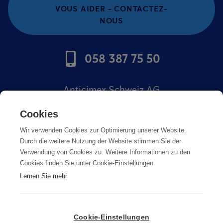
VOUS AIDER - CONTACTEZ-
NOUS
058 387 75 50
Anticimex Schweiz AG
Offres d'emploi
Cookies
Wir verwenden Cookies zur Optimierung unserer Website.
Mentions légales
Durch die weitere Nutzung der Website stimmen Sie der
Verwendung von Cookies zu. Weitere Informationen zu den
Cookies finden Sie unter Cookie-Einstellungen.
Lernen Sie mehr
Mentions légales
Cookie-Einstellungen