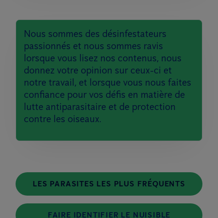
Nous sommes des désinfestateurs
passionnés et nous sommes ravis
lorsque vous lisez nos contenus, nous
donnez votre opinion sur ceux-ci et
notre travail, et lorsque vous nous faites
confiance pour vos défis en matière de
lutte antiparasitaire et de protection
contre les oiseaux.
LES PARASITES LES PLUS FRÉQUENTS
FAIRE IDENTIFIER LE NUISIBLE