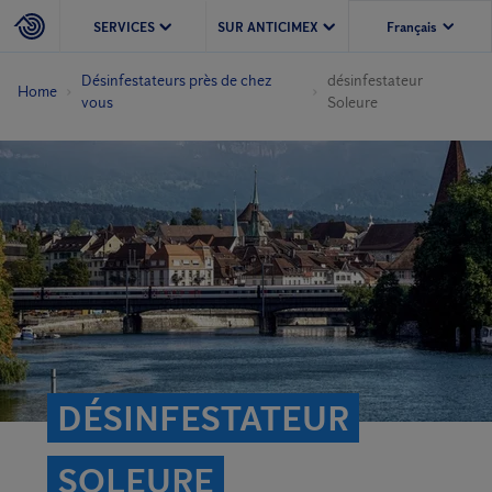
SERVICES
SUR ANTICIMEX
Désinfestateurs près de chez
désinfestateur
Home
vous
Soleure
DÉSINFESTATEUR
SOLEURE