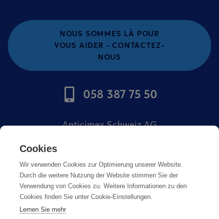
NOUS SOMMES LÀ POUR
VOUS AIDER - CONTACTEZ-
NOUS
058 387 75 50
Anticimex Schweiz AG
Offres d'emploi
Cookies
Wir verwenden Cookies zur Optimierung unserer Website.
Mentions légales
Durch die weitere Nutzung der Website stimmen Sie der
Verwendung von Cookies zu. Weitere Informationen zu den
Cookies finden Sie unter Cookie-Einstellungen.
Lernen Sie mehr