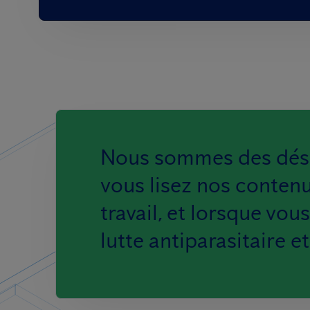
Nous sommes des dési
vous lisez nos contenu
travail, et lorsque vo
lutte antiparasitaire e