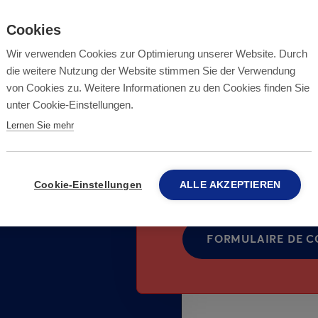
roches du client
Cookies
Nous sommes membr
d'urgence
.
Association (VSS)
Wir verwenden Cookies zur Optimierung unserer Website. Durch
 de
die weitere Nutzung der Website stimmen Sie der Verwendung
Nous garantissons 
" signifie que
von Cookies zu. Weitere Informationen zu den Cookies finden Sie
9001: 2015 envers n
unter Cookie-Einstellungen.
s nécessaires et
Lernen Sie mehr
sible.
Nous sommes l'une 
à respecter les
dire
nt
leur licence
de lutte antiparasi
ire et travaillent
Cookie-Einstellungen
ALLE AKZEPTIEREN
norme européenne 
aux et
FORMULAIRE DE 