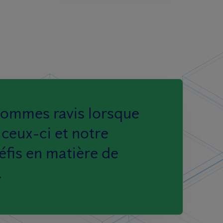
sommes ravis lorsque
ceux-ci et notre
défis en matière de
.