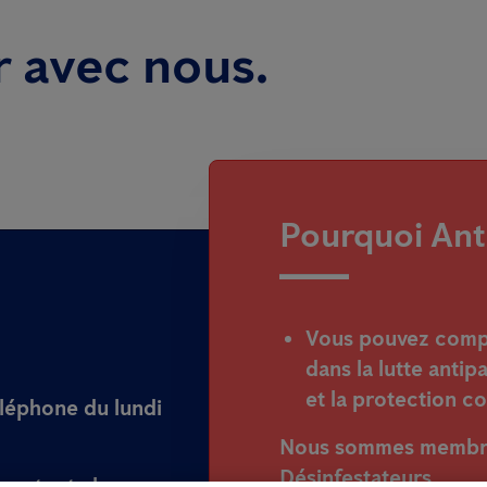
r avec nous.
Pourquoi Ant
Vous pouvez compte
dans la lutte antip
et la protection co
éléphone du lundi
Nous sommes membre 
Désinfestateurs
.
ns toute la