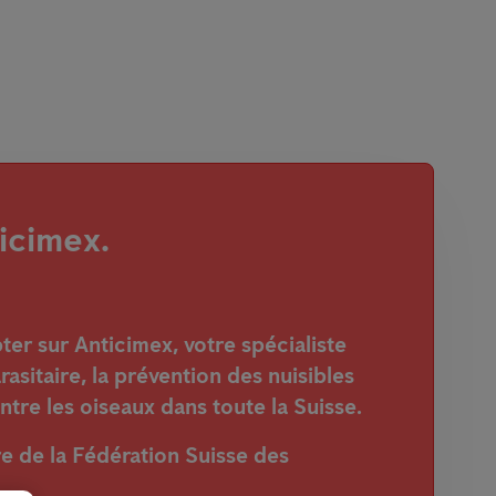
icimex.
r sur Anticimex, votre spécialiste
arasitaire, la prévention des nuisibles
ntre les oiseaux dans toute la Suisse.
de la Fédération Suisse des