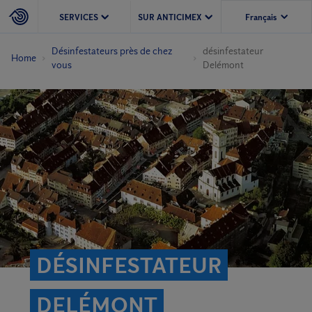
SERVICES
SUR ANTICIMEX
Désinfestateurs près de chez
désinfestateur
Home
vous
Delémont
DÉSINFESTATEUR
DELÉMONT