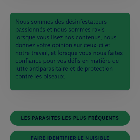
Nous sommes des désinfestateurs
passionnés et nous sommes ravis
lorsque vous lisez nos contenus, nous
donnez votre opinion sur ceux-ci et
notre travail, et lorsque vous nous faites
confiance pour vos défis en matière de
lutte antiparasitaire et de protection
contre les oiseaux.
LES PARASITES LES PLUS FRÉQUENTS
FAIRE IDENTIFIER LE NUISIBLE