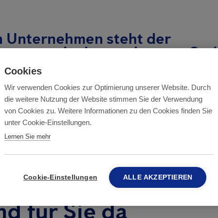
en Unternehmen steht der
stungsgedanke an oberster Stell
Cookies
, Geschäftsführer Anticimex AG
Wir verwenden Cookies zur Optimierung unserer Website. Durch
 in den letzten Jahren einen tollen Job gemacht und
die weitere Nutzung der Website stimmen Sie der Verwendung
von Cookies zu. Weitere Informationen zu den Cookies finden Sie
nd die Organisation bis auf weiteres erhalten bleib
unter Cookie-Einstellungen.
ärken wir unsere Marktposition und die Nähe zu un
Lernen Sie mehr
unterstreichen wir unser Engagement als vertrauens
artner bei Nachfolgeregelungen in Familienbetrieben»
Cookie-Einstellungen
ALLE AKZEPTIEREN
nd für Sie da