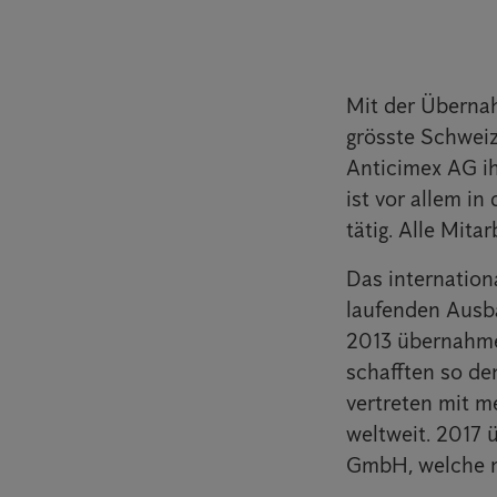
Mit der Überna
grösste Schweiz
Anticimex AG i
ist vor allem i
tätig. Alle Mit
Das internatio
laufenden Ausba
2013 übernahme
schafften so de
vertreten mit m
weltweit. 2017
GmbH, welche mi