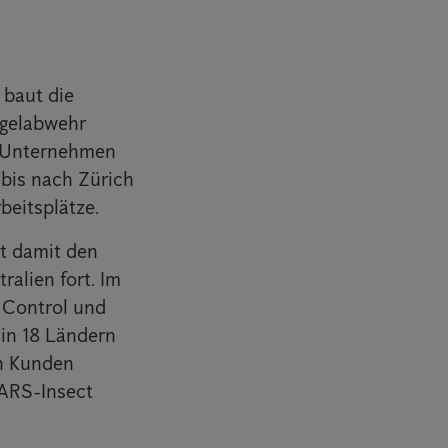
baut die
ogelabwehr
r Unternehmen
 bis nach Zürich
beitsplätze.
t damit den
alien fort. Im
 Control und
 in 18 Ländern
en Kunden
 ARS-Insect