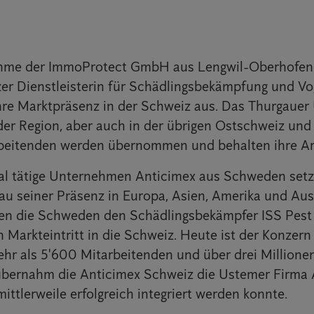
hme der ImmoProtect GmbH aus Lengwil-Oberhofen 
er Dienstleisterin für Schädlingsbekämpfung und V
hre Marktpräsenz in der Schweiz aus. Das Thurgaue
n der Region, aber auch in der übrigen Ostschweiz und
arbeitenden werden übernommen und behalten ihre Ar
nal tätige Unternehmen Anticimex aus Schweden setz
u seiner Präsenz in Europa, Asien, Amerika und Austr
n die Schweden den Schädlingsbekämpfer ISS Pest
n Markteintritt in die Schweiz. Heute ist der Konzern
ehr als 5'600 Mitarbeitenden und über drei Million
 übernahm die Anticimex Schweiz die Ustemer Firma
ttlerweile erfolgreich integriert werden konnte.