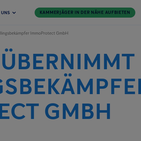
KAMMERJÄGER IN DER NÄHE AUFBIETEN
 UNS
dlingsbekämpfer ImmoProtect GmbH
 ÜBERNIMMT
GSBEKÄMPFE
ECT GMBH