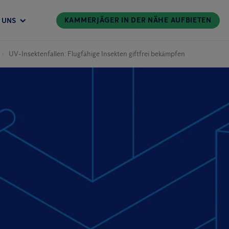
KAMMERJÄGER IN DER NÄHE AUFBIETEN
 UNS
UV-Insektenfallen: Flugfähige Insekten giftfrei bekämpfen