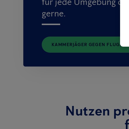
für jede Umgebung das
gerne.
KAMMERJÄGER GEGEN FLUGFÄHI
Nutzen pr