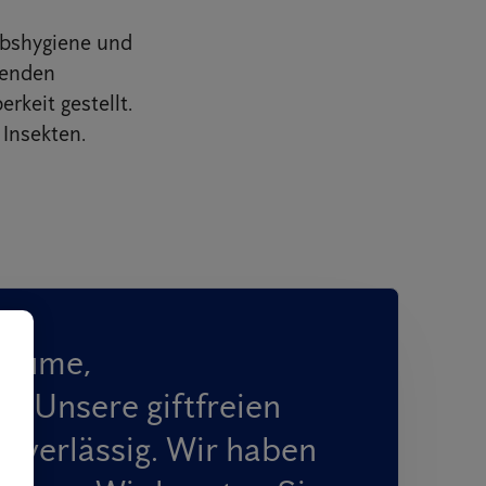
ebshygiene und
tenden
keit gestellt.
Insekten.
räume,
. Unsere giftfreien
uverlässig. Wir haben