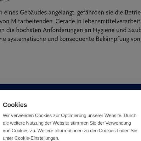
n eines Gebäudes angelangt, gefährden sie die Betri
von Mitarbeitenden. Gerade in lebensmittelverarbei
n die höchsten Anforderungen an Hygiene und Sauber
eine systematische und konsequente Bekämpfung von 
efährden Produktionsräume, Gast
Cookies
rivate Wohnräume gleichermassen
Wir verwenden Cookies zur Optimierung unserer Website. Durch
die weitere Nutzung der Website stimmen Sie der Verwendung
gen Fliegen, Mücken und Motten z
von Cookies zu. Weitere Informationen zu den Cookies finden Sie
unter Cookie-Einstellungen.