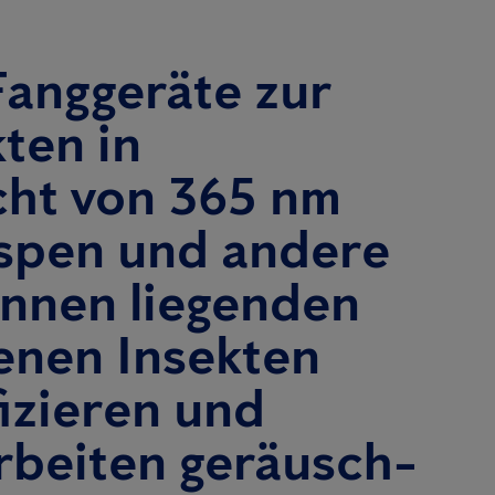
Fanggeräte zur
ten in
cht von 365 nm
espen und andere
 innen liegenden
genen Insekten
fizieren und
arbeiten geräusch-