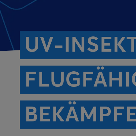
UV-INSEK
FLUGFÄHIG
BEKÄMPF