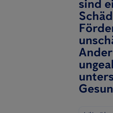
sind e
Schäd
Förder
unsch
Ander
ungea
unter
Gesund