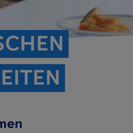
SCHEN
EITEN
emen