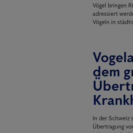
Vögel bringen R
adressiert wer
Vögeln in städt
Vogela
dem g
Übert
Krank
In der Schweiz 
Übertragung von