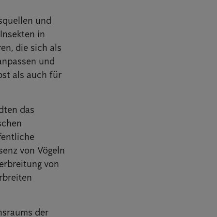
squellen und
Insekten in
n, die sich als
 anpassen und
bst als auch für
dten das
nschen
fentliche
äsenz von Vögeln
erbreitung von
rbreiten
nsraums der