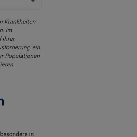
n Krankheiten
n. Im
 ihrer
usforderung, ein
er Populationen
ieren.
n
sbesondere in