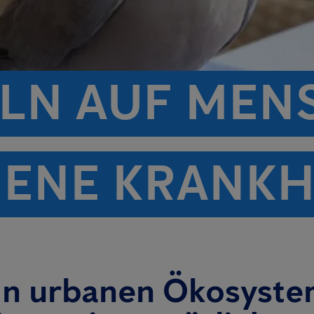
LN AUF MEN
ENE KRANKH
 in urbanen Ökosyst