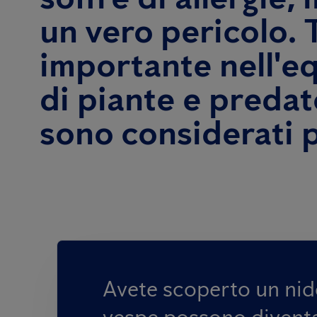
un vero pericolo. 
importante nell'eq
di piante e predat
sono considerati pa
Avete scoperto un nido
vespe possono diventar