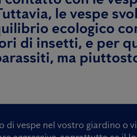
Tuttavia, le vespe sv
uilibrio ecologico co
ori di insetti, e per 
rassiti, ma piuttosto 
 di vespe nel vostro giardino o v
e aggressive, soprattutto se il lo