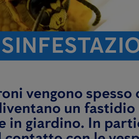
ISINFESTAZI
broni vengono spesso 
iventano un fastidio 
 in giardino. In parti
 il contatto con le ve