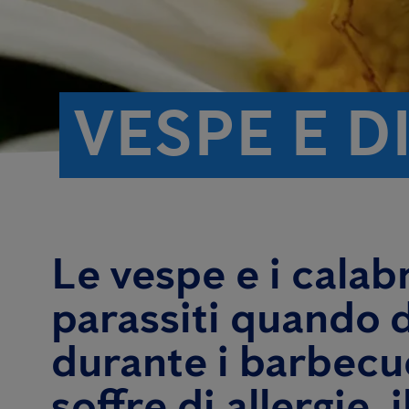
VESPE E D
Le vespe e i cala
parassiti quando d
durante i barbecue
soffre di allergie,