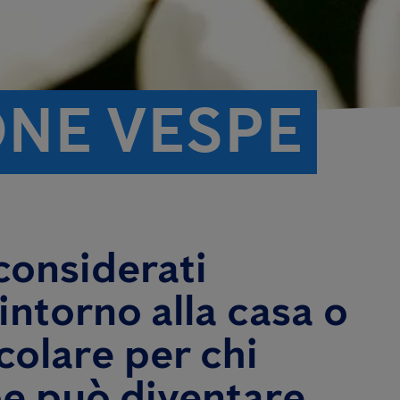
ONE VESPE
considerati
intorno alla casa o
colare per chi
spe può diventare