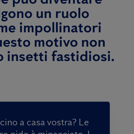
olgono un ruolo
me impollinatori
questo motivo non
insetti fastidiosi.
icino a casa vostra? Le
ro nido è minacciato. I