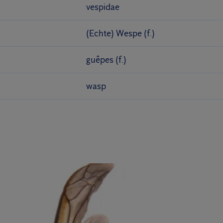
vespidae
(Echte) Wespe (f.)
guêpes (f.)
wasp