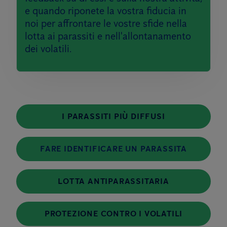
e quando riponete la vostra fiducia in
noi per affrontare le vostre sfide nella
lotta ai parassiti e nell'allontanamento
dei volatili.
I PARASSITI PIÙ DIFFUSI
FARE IDENTIFICARE UN PARASSITA
LOTTA ANTIPARASSITARIA
PROTEZIONE CONTRO I VOLATILI