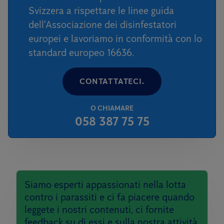
Svizzera a rispettare le linee guida
dell'Associazione dei disinfestatori
europei e lavoriamo in conformità con lo
standard europeo 16636.
CONTATTATECI.
O CHIAMARE
058 387 75 75
Siamo esperti appassionati nella lotta
contro i parassiti e ci fa piacere quando
leggete i nostri contenuti, ci fornite
feedback su di essi e sulla nostra attività,