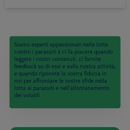
Siamo esperti appassionati nella lotta
contro i parassiti e ci fa piacere quando
leggete i nostri contenuti, ci fornite
feedback su di essi e sulla nostra attività,
e quando riponete la vostra fiducia in
noi per affrontare le vostre sfide nella
lotta ai parassiti e nell'allontanamento
dei volatili.