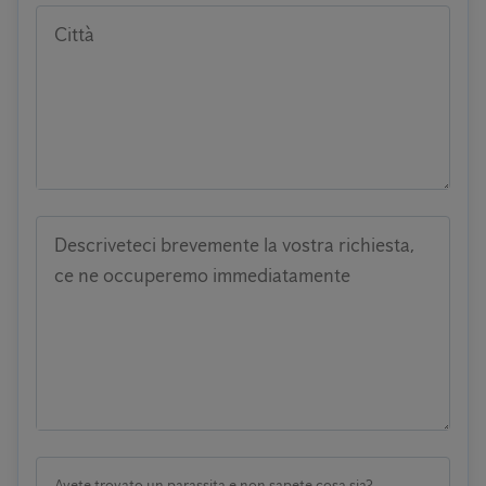
Città
Descriveteci brevemente la vostra richiesta,
ce ne occuperemo immediatamente
Avete trovato un parassita e non sapete cosa sia?