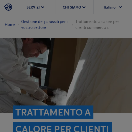
SERVIZI
CHI SIAMO
Gestione dei parassiti per il
Trattamento a calore per
Home
vostro settore
clienti commerciali.
TRATTAMENTO A
CALORE PER CLIENTI