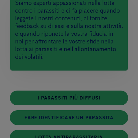
Siamo esperti appassionati nella lotta
contro i parassiti e ci fa piacere quando
leggete i nostri contenuti, ci fornite
feedback su di essi e sulla nostra attività,
e quando riponete la vostra fiducia in
noi per affrontare le vostre sfide nella
lotta ai parassiti e nell'allontanamento
dei volatili.
I PARASSITI PIÙ DIFFUSI
FARE IDENTIFICARE UN PARASSITA
LOTTA ANTIPARASSITARIA