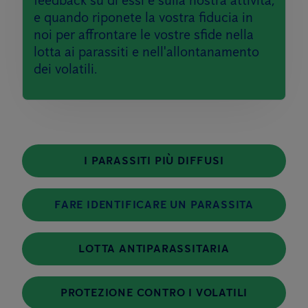
feedback su di essi e sulla nostra attività,
e quando riponete la vostra fiducia in
noi per affrontare le vostre sfide nella
lotta ai parassiti e nell'allontanamento
dei volatili.
I PARASSITI PIÙ DIFFUSI
FARE IDENTIFICARE UN PARASSITA
LOTTA ANTIPARASSITARIA
PROTEZIONE CONTRO I VOLATILI