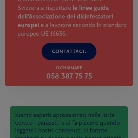
Svizzera a rispettare
le linee guida
dell'Associazione dei disinfestatori
europei
e a lavorare secondo lo standard
europeo UE 16636.
CONTATTACI.
O CHIAMARE
058 387 75 75
Siamo esperti appassionati nella lotta
contro i parassiti e ci fa piacere quando
leggete i nostri contenuti, ci fornite