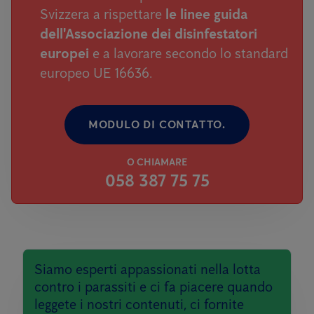
Svizzera a rispettare
le linee guida
dell'Associazione dei disinfestatori
europei
e a lavorare secondo lo standard
europeo UE 16636.
MODULO DI CONTATTO.
O CHIAMARE
058 387 75 75
Siamo esperti appassionati nella lotta
contro i parassiti e ci fa piacere quando
leggete i nostri contenuti, ci fornite