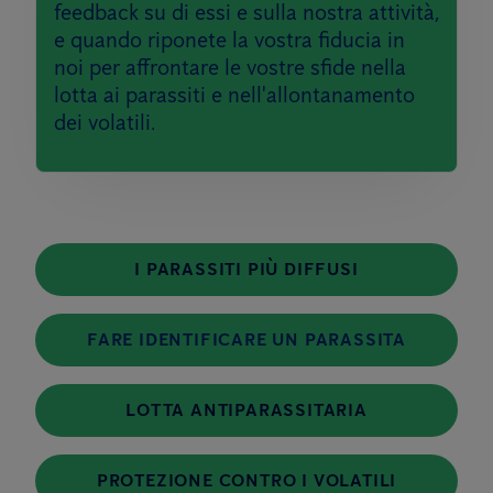
feedback su di essi e sulla nostra attività,
e quando riponete la vostra fiducia in
noi per affrontare le vostre sfide nella
lotta ai parassiti e nell'allontanamento
dei volatili.
I PARASSITI PIÙ DIFFUSI
FARE IDENTIFICARE UN PARASSITA
LOTTA ANTIPARASSITARIA
PROTEZIONE CONTRO I VOLATILI