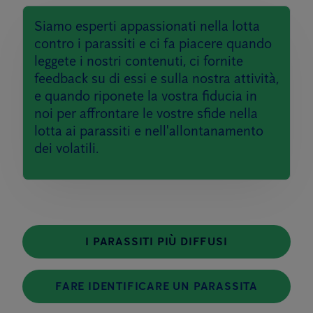
Siamo esperti appassionati nella lotta
contro i parassiti e ci fa piacere quando
leggete i nostri contenuti, ci fornite
feedback su di essi e sulla nostra attività,
e quando riponete la vostra fiducia in
noi per affrontare le vostre sfide nella
lotta ai parassiti e nell'allontanamento
dei volatili.
I PARASSITI PIÙ DIFFUSI
FARE IDENTIFICARE UN PARASSITA