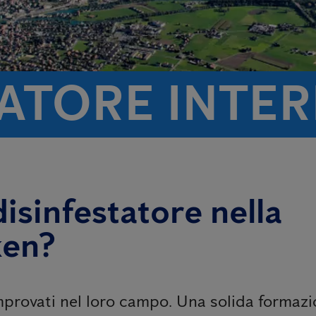
TATORE INTE
isinfestatore nella
ken?
omprovati nel loro campo. Una solida formaz