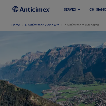
SERVIZI
CHI SIAM
Home
Disinfestatori vicino a te
disinfestatore Interlaken