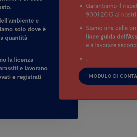
Garantiamo il rispe
osto.
9001:2015 ai nostri 
dell'ambiente e
Siamo una delle pri
tiamo solo dove è
linee guida dell'As
ma quantità
e a lavorare secon
.
nno
la licenza
rassiti e lavorano
ati e registrati
MODULO DI CONTA