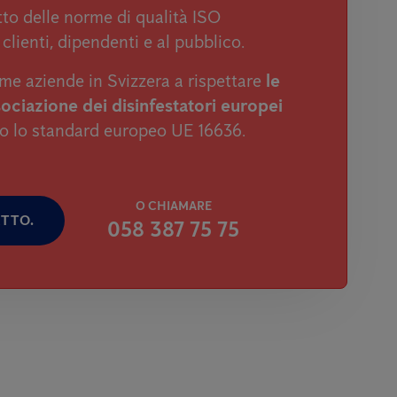
tto delle norme di qualità ISO
clienti, dipendenti e al pubblico.
me aziende in Svizzera a rispettare
le
sociazione dei disinfestatori europei
do lo standard europeo UE 16636.
O CHIAMARE
TTO.
058 387 75 75