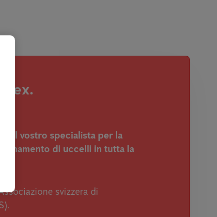
imex.
ex,
il vostro specialista per la
ntanamento di uccelli in tutta la
Associazione svizzera di
S).