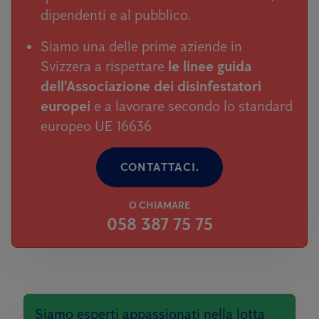
dipendenti e al pubblico.
Siamo una delle prime aziende in
Svizzera a rispettare
le linee guida
dell'Associazione dei disinfestatori
europei
e a lavorare secondo lo standard
europeo UE 16636
CONTATTACI.
O CHIAMARE
058 387 75 75
Siamo esperti appassionati nella lotta