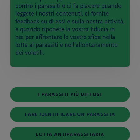
contro i parassiti e ci fa piacere quando
leggete i nostri contenuti, ci fornite
feedback su di essi e sulla nostra attività,
e quando riponete la vostra fiducia in
noi per affrontare le vostre sfide nella
lotta ai parassiti e nell'allontanamento
dei volatili.
I PARASSITI PIÙ DIFFUSI
FARE IDENTIFICARE UN PARASSITA
LOTTA ANTIPARASSITARIA