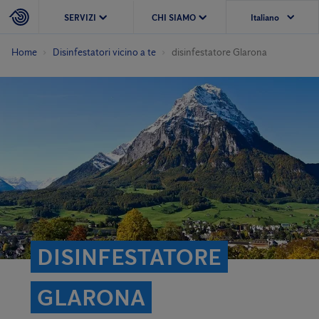
SERVIZI
CHI SIAMO
Home
Disinfestatori vicino a te
disinfestatore Glarona
DISINFESTATORE
GLARONA