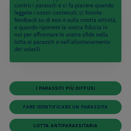
contro i parassiti e ci fa piacere quando
leggete i nostri contenuti, ci fornite
feedback su di essi e sulla nostra attività,
e quando riponete la vostra fiducia in
noi per affrontare le vostre sfide nella
lotta ai parassiti e nell'allontanamento
dei volatili.
I PARASSITI PIÙ DIFFUSI
FARE IDENTIFICARE UN PARASSITA
LOTTA ANTIPARASSITARIA