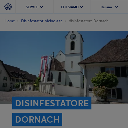
SERVIZI
CHI SIAMO
Home
Disinfestatori vicino a te
disinfestatore Dornach
DISINFESTATORE
DORNACH