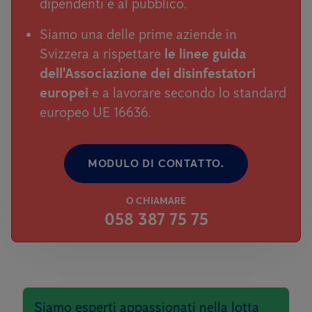
dipendenti e al pubblico.
Siamo una delle prime aziende in
Svizzera a rispettare
le linee guida
dell'Associazione dei disinfestatori
europei
e a lavorare secondo lo standard
europeo UE 16636.
MODULO DI CONTATTO.
O CHIAMARE
058 387 75 75
Siamo esperti appassionati nella lotta