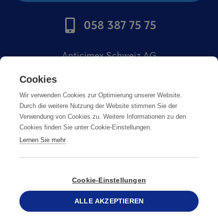
058 387 75 75
Anticimex Schweiz AG
Offerte di lavoro
Cookies
Wir verwenden Cookies zur Optimierung unserer Website.
Impronta
Durch die weitere Nutzung der Website stimmen Sie der
Verwendung von Cookies zu. Weitere Informationen zu den
Cookies finden Sie unter Cookie-Einstellungen.
Lernen Sie mehr
Impronta
Cookie-Einstellungen
© Copyright
ALLE AKZEPTIEREN
2026
Anticimex
058 387 75 75