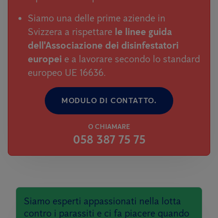
Siamo una delle prime aziende in
Svizzera a rispettare
le linee guida
dell'Associazione dei disinfestatori
europei
e a lavorare secondo lo standard
europeo UE 16636.
MODULO DI CONTATTO.
O CHIAMARE
058 387 75 75
Siamo esperti appassionati nella lotta
contro i parassiti e ci fa piacere quando