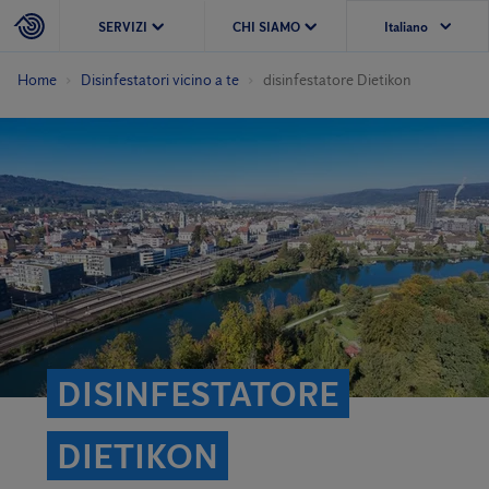
SERVIZI
CHI SIAMO
Home
Disinfestatori vicino a te
disinfestatore Dietikon
DISINFESTATORE
DIETIKON