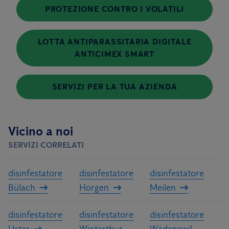
PROTEZIONE CONTRO I VOLATILI
LOTTA ANTIPARASSITARIA DIGITALE
ANTICIMEX SMART
SERVIZI PER LA TUA AZIENDA
Vicino a noi
SERVIZI CORRELATI
disinfestatore
disinfestatore
disinfestatore
Bülach
Horgen
Meilen
disinfestatore
disinfestatore
disinfestatore