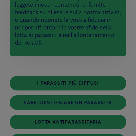
leggete i nostri contenuti, ci fornite
feedback su di essi e sulla nostra attività,
e quando riponete la vostra fiducia in
noi per affrontare le vostre sfide nella
lotta ai parassiti e nell'allontanamento
dei volatili.
I PARASSITI PIÙ DIFFUSI
FARE IDENTIFICARE UN PARASSITA
LOTTA ANTIPARASSITARIA